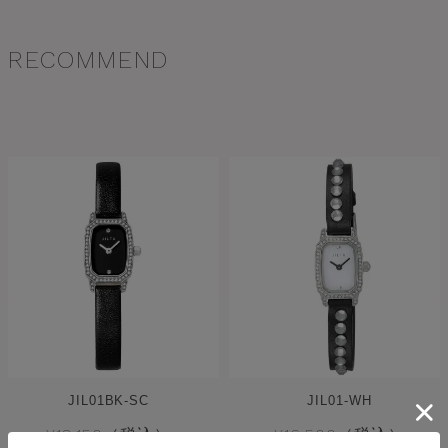
RECOMMEND
JIL01BK-SC
JIL01-WH
¥18,150（税込）
¥16,500（税込）