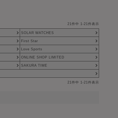
21
件中
1
-
21
件表示
SOLAR WATCHES
First Star
Love Sports
ONLINE SHOP LIMITED
SAKURA TIME
21
件中
1
-
21
件表示