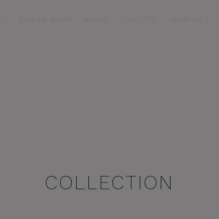
CT
PICK UP SHOP
NEWS
CONCEPT
SHOP LIST
EW
COLLABORATION
winkle Time
Love Sports
ittle Heart
Innocent Time
COLLECTION