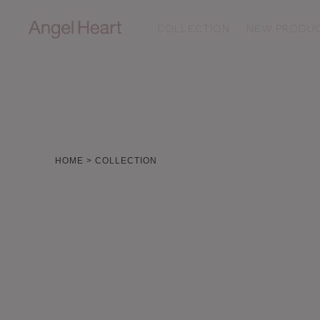
COLLECTION
NEW PRODU
ALL
N
SAKURA TIME
T
HOME
COLLECTION
Sparkle Time
L
ルームウェア