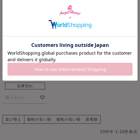
Joel Robuchon
Collaboration
JR26P-BK
クォーツ
コラボレーション
19,800
¥
13,860
¥
税込
在庫切れ
詳細を見る
並び替え
価格が安い順
価格が高い順
新着順
10
件中
1
-
10
件表示