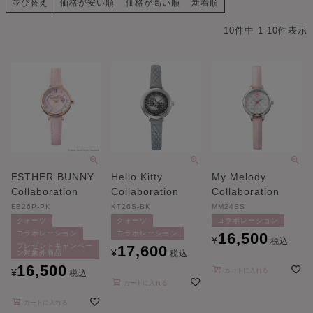
並び替え
価格が安い順
価格が高い順
新着順
10
件中
1
-
10
件表示
ESTHER BUNNY
Hello Kitty
My Melody
Collaboration
Collaboration
Collaboration
EB26P-PK
KT26S-BK
MM24SS
クォーツ
クォーツ
コラボレーション
コラボレーション
コラボレーション
16,500
¥
税込
プレゼントキャンペー
17,600
¥
ン対象外商品
税込
16,500
¥
カートに入れる
税込
カートに入れる
カートに入れる