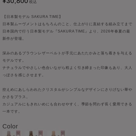
¥
30,800
税込
【日本製モデル SAKURA TIME】
日本製ムーヴメントはもちろんのこと、仕上がりに直結する組み立てまで
日本国内で行う日本製モデル『SAKURA TIME』より、2026年春夏の最
新作が登場。
深みのあるブラウンレザーベルトが手元にあたたかみと落ち着きを与える
モデルです。
ナチュラルでやさしい色合いながら程よく引き締まった印象もあり、大人
っぽさを感じさせます。
控えめにあしらわれたクリスタルがシンプルなデザインにさりげない華や
かさをプラス。
カジュアルにもきれいめにも合わせやすく、季節を問わず長く愛用できる
一本です。
Color