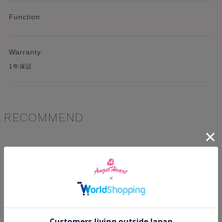
Function
Warranty
1年保証
RECOMMEND