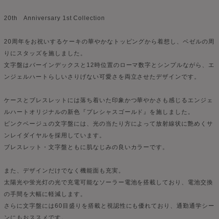
20th Anniversary 1st Collection
20周年をお祝いするケーキの華やかなトッピングから着想し、ベゼルの周
りにスタッズを施しました。
文字盤はバーインデックスと12時位置のローマ数字とシンプルながら、エ
ンジェルハートらしいさりげない可愛さを両立させたデザインです。
ケースとブレスレットには落ち着いた印象かつ華やかさも感じるエンジェ
ルハートオリジナルの新色『プレシャスゴールド』を施しました。
ピンクベージュの文字盤には、光の当たり方によって放射線状に艶めくサ
ンレイダイヤルを採用しています。
ブレスレット・文字盤ともに肌なじみの良いカラーです。
また、デザインだけでなく機能面も充実。
太陽光や蛍光灯の光で充電可能なソーラー電池を搭載しており、電池交換
の手間を大幅に軽減します。
さらに文字盤には60目盛りを搭載と視認性にも優れており、通勤通学シー
ンにもおススメです。