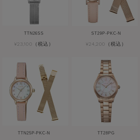
TTN26SS
ST29P-PKC-N
¥23,100（税込）
¥24,200（税込）
TTN25P-PKC-N
TT28PG