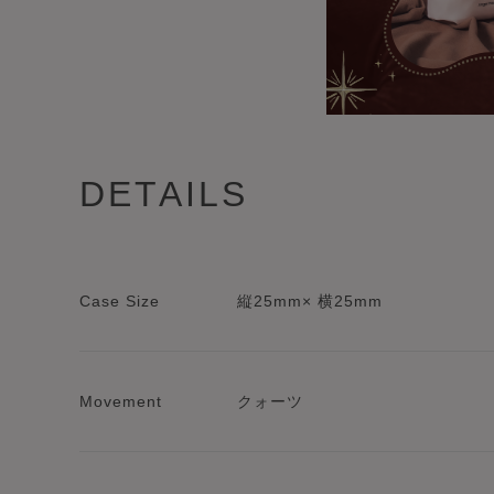
DETAILS
Case Size
縦25mm× 横25mm
Movement
クォーツ