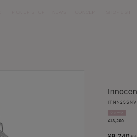
CT
PICK UP SHOP
NEWS
CONCEPT
SHOP LIST
EW
COLLABORATION
winkle Time
Love Sports
ittle Heart
Innocent Time
Innocen
ITNN25SNV
クォーツ
¥
13,200
¥
9,240