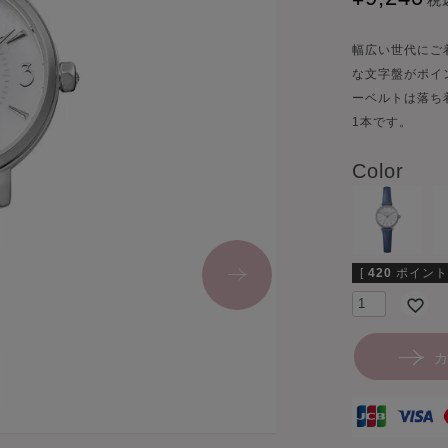
税
幅広い世代にご
な文字盤がポイ
ーベルトは落ち
1本です。
Color
[
420
ポイント
カ