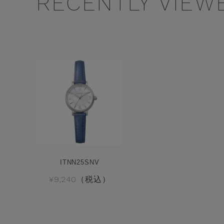
RECENTLY VIEW
ITNN25SNV
¥9,240（税込）