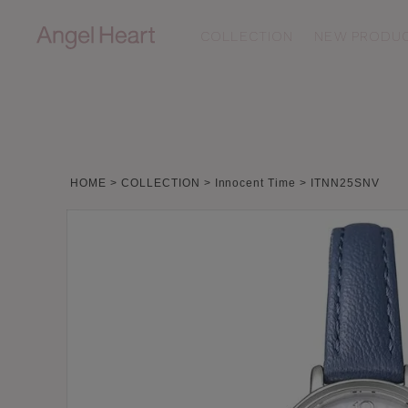
COLLECTION
NEW PRODU
ALL
N
SAKURA TIME
T
HOME
COLLECTION
Innocent Time
ITNN25SNV
Sparkle Time
L
ルームウェア