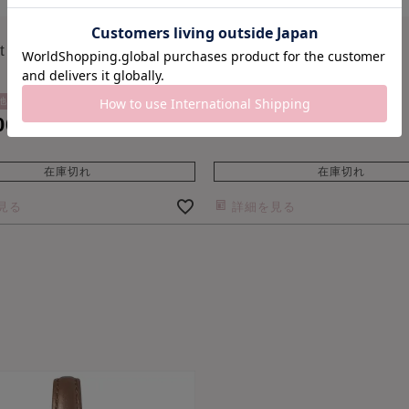
t Time
Innocent Time
ITN25PGC-N
池
ソーラー電池
サファイアガラス
00
¥
25,300
税込
税込
在庫切れ
在庫切れ
見る
詳細を見る