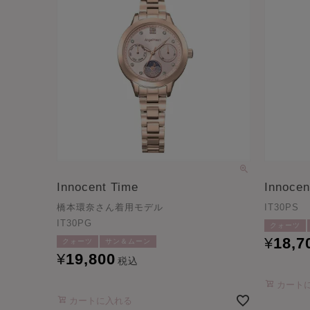
Innocent Time
Innocen
橋本環奈さん着用モデル
IT30PS
IT30PG
クォーツ
¥
18,7
クォーツ
サン＆ムーン
¥
19,800
税込
カート
カートに入れる