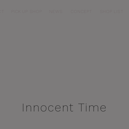
CT
PICK UP SHOP
NEWS
CONCEPT
SHOP LIST
EW
COLLABORATION
winkle Time
Love Sports
ittle Heart
Innocent Time
Innocent Time