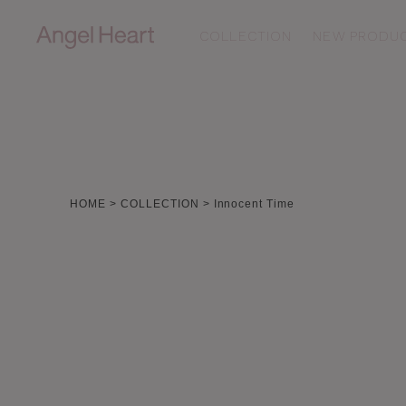
COLLECTION
NEW PRODU
ALL
N
SAKURA TIME
T
HOME
COLLECTION
Innocent Time
Sparkle Time
L
ルームウェア