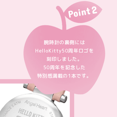
腕時計の裏側には
HelloKitty50周年ロゴを
刻印しました。
50周年を記念した
特別感満載の1本です。