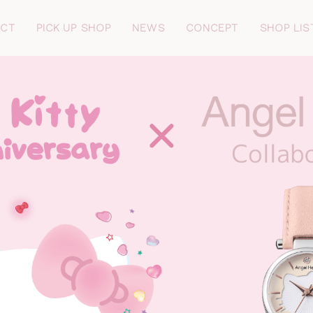
UCT
PICK UP SHOP
NEWS
CONCEPT
SHOP LIS
EW
COLLABORATION
ove Sports
First Star
nnocent Time
Luxe