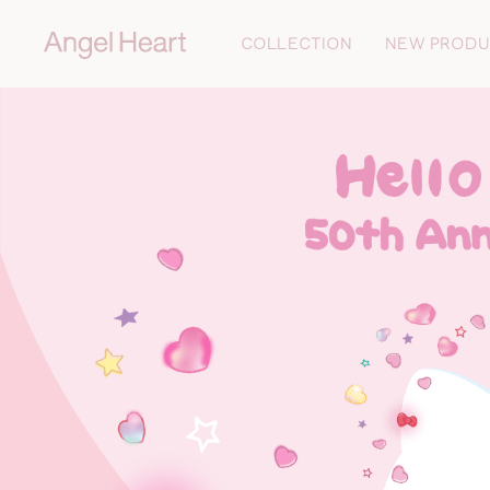
COLLECTION
NEW PROD
ALL
N
Twinkle Time
L
Little Heart
I