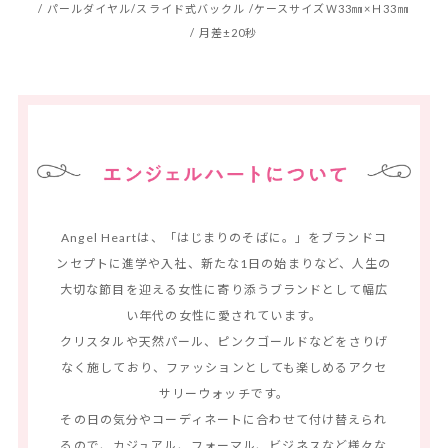
/ パールダイヤル/スライド式バックル /
ケースサイズＷ33㎜×Ｈ33㎜
/ 月差±20秒
Angel Heartは、「はじまりのそばに。」をブランドコ
ンセプトに進学や入社、
​新たな1日の始まりなど、人生の
大切な節目を迎える女性に寄り添うブランドとして
幅広
い年代の女性に愛されています。
クリスタルや天然パール、ピンクゴールドなどをさりげ
なく施しており、​
ファッションとしても楽しめるアクセ
サリーウォッチです。
その日の気分やコーディネートに合わせて付け替えられ
るので、
カジュアル、フォーマル、ビジネスなど​様々な